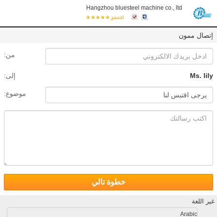
Hangzhou bluesteel machine co., ltd
التحقق
إتصال ممون
من:
Ms. lily
إلى:
موضوع:
خطوة تالي
غير اللغة
Arabic