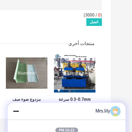
/ 3000)
0
(
منتجات أخرى
0.3-0.7mm سرعة
مزدوج ضوء صف
عالية المعدنية استود
الصلب غير النظامية
Mrs.lily
رول السابق
مسمار لفة تشكيل
الهيدروليكية
آلة عالية السرعة
10:22 PM