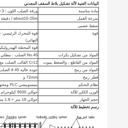
البيانات الفنية لآلة تشكيل بلاط السقف المعدني
مادة مناسبة
ورقة الصلب اللون ؛ 0.3-07 ملليمتر ،
سرعة العمل
about10-25m / دقيقة
ضغط عصبى
قوة
النهائي)
قوة المحطة الهيدروليكية: 4KW (تعتمد على التصميم ال
المواد من تشكيل بكرات
No.45 الصلب ، مطلي مع الكروم على السطح.
المواد من القاطع ، والضغط يموت
Cr12 القالب الصلب مع معالجة إخماد ، HRC58-60
المواد من رمح
جودة عالية 45 # الصلب ، طحن طاحونة الأسطوانة.
قطر رمح
72mm و
نظام التحكم
ميتسوبيشي PLC ومحول
الوزن الكلي للآلة
حوالي 9500 كيلوجرام
حجم الجهاز
حوالي 18 متر × 1.8 متر × 1.5 متر (حسب التصميم النهائي)
رسم تخطيط للآلة