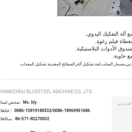
,
ني,مسمار الصلب لفة تشكيل آلة
الصفائح المعدنية تشكيل المعدات
HANGZHOU BLUESTEEL MACHINE CO., LTD
Ms. lily
اتصل شخص:
0086-13819180332/0086-18969951686
الهاتف ::
86-571-82270032
الفاكس: