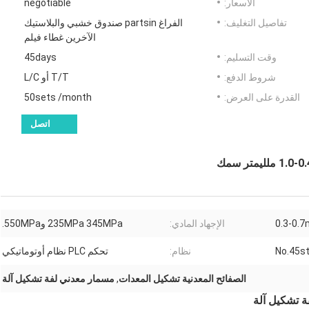
الأسعار:
negotiable
تفاصيل التغليف:
الفراغ partsin صندوق خشبي والبلاستيك
الآخرين غطاء فيلم
وقت التسليم:
45days
شروط الدفع:
T/T أو L/C
القدرة على العرض:
50sets /month
اتصل
0.3-0.
الإجهاد المادي:
235MPa 345MPa و550MPa.
No.45st
نظام:
تحكم PLC نظام أوتوماتيكي
الصفائح المعدنية تشكيل المعدات
,
مسمار معدني لفة تشكيل آلة