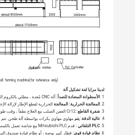
لدينا
مزايا لفة تشكيل آلة
1.
الأسطوانة المضادة للصدأ:
آلة CNC مُعدة ، مطلي بالكروم الصلب 0.05 مم. لحماية السطح اللامع وقوي
2.
المعالجة الحرارية: المعالجة
الحرارية لقطع الإطار لإزالة الإجهاد
3.
شفرة القاطع:
Cr12 العفن الصلب مع العلاج تطفأ ، وقت طويل الحياة.
4.
عالية الدقة: يتم
مهاوي مهاوي بكرات بواسطة آلة طحن. تتم مع
5.
PLC التلقائي
:
قدم Mitsubishi PLC مع شاشة تعمل باللمس ، العاكس ، محول.
6.
نظام قيادة قوي:
قطار كبير بوصة ، أو نظام قيادة صندوق الت