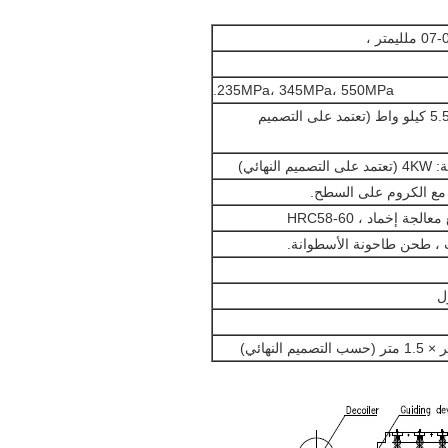
235MPa، 345MPa، 550MPa.
قوة المحرك الرئيسي: 5.5 كيلو واط (تعتمد على التصميم
نهائي)