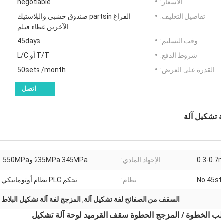
الأسعار:
negotiable
تفاصيل التغليف:
الفراغ partsin صندوق خشبي والبلاستيك
الآخرين غطاء فيلم
وقت التسليم:
45days
شروط الدفع:
T/T أو L/C
القدرة على العرض:
50sets /month
اتصل
تشكيل آلة
0.3-0.
الإجهاد المادي:
235MPa 345MPa و550MPa.
No.45st
نظام:
تحكم PLC نظام أوتوماتيكي
السقف من الصفائح لفة تشكيل آلة
,
المزجج لفة آلة تشكيل البلاط
صلب الخطوة / المزجج الخطوة سقف القرميد لوحة آلة تشكيل