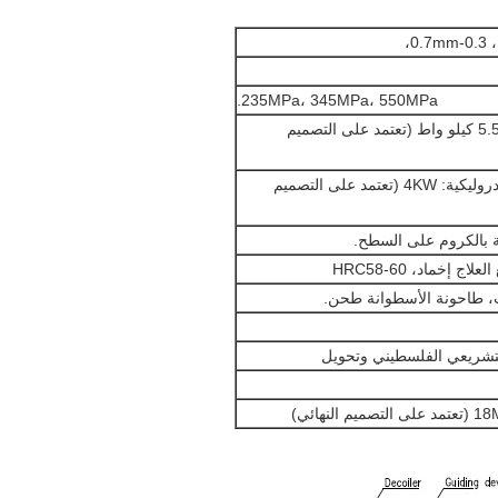
0،
235MPa، 345MPa، 550MPa.
قوة المحرك الرئيسي: 5.5 كيلو واط (تعتمد على التصميم
محطة توليد الطاقة الهيدروليكية: 4KW (تعتمد على التصميم
شريعي الفلسطيني وتحويل