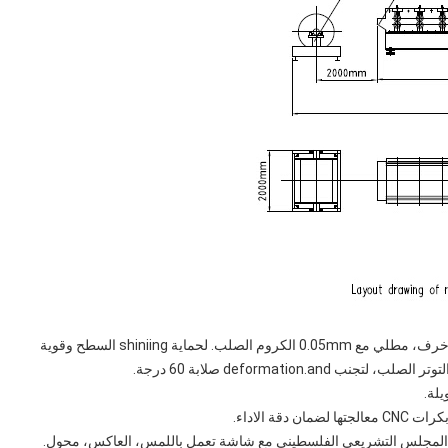
. لحماية shiniing السطح وقوية
deformation.and صلابة 60 درجة.
ت CNC معالجتها لضمان دقة الاداء.
مجلس التشريعي الفلسطيني مع شاشة تعمل باللمس، العاكس، محول.