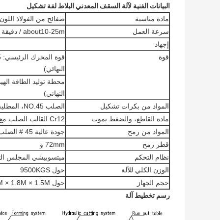
البيانات الفنية لآلة السقف المعدني البلاط لفة تشكيل
مادة مناسبة
صفائح من الفولاذ اللون، 0.3-.7mm
سرعة العمل
about10-25m / دقيقة
إجهاد
قوة
النهائي)
النهائي)
المواد من بكرات تشكيل
الصلب NO.45، المطلية بالكروم على السطح.
مادة القاطع، والضغط يموت
Cr12 القالب الصلب مع العلاج إخماد، HRC58-60
المواد من رمح
جودة عالية 45 # الصلب، طاحونة الأسطوانة طحن.
قطر رمح
72mm و
نظام التحكم
ميتسوبيشي المجلس الت
الوزن الكلي للآلة
حول 9500KGS
حجم الجهاز
حول 18M × 1.8M × 1.5M (تعتمد على التصميم النهائي)
رسم تخطيط آلة