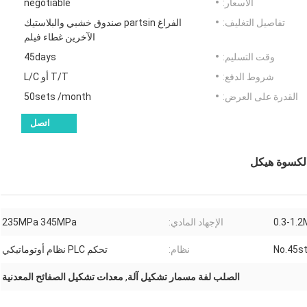
الأسعار:
negotiable
تفاصيل التغليف:
الفراغ partsin صندوق خشبي والبلاستيك
الآخرين غطاء فيلم
وقت التسليم:
45days
شروط الدفع:
T/T أو L/C
القدرة على العرض:
50sets /month
اتصل
لكسوة هيكل
0.3-1.
الإجهاد المادي:
235MPa 345MPa
No.45st
نظام:
تحكم PLC نظام أوتوماتيكي
الصلب لفة مسمار تشكيل آلة
,
معدات تشكيل الصفائح المعدنية