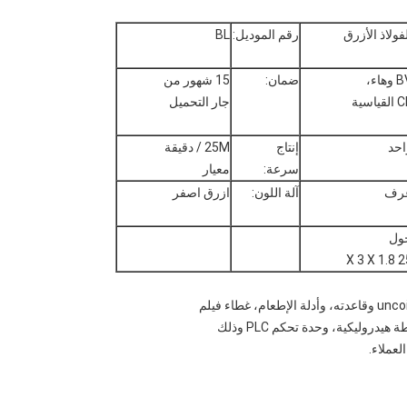
فولاذ الأزرق
رقم الموديل:
BL
وهاء،
ضمان:
15 شهور من
لقياسية
جار التحميل
احد
إنتاج
25M / دقيقة
سرعة:
معيار
رف
آلة اللون:
ازرق اصفر
ول
25 X 3 
ليكية، وحدة تحكم PLC وذلك
عملاء.