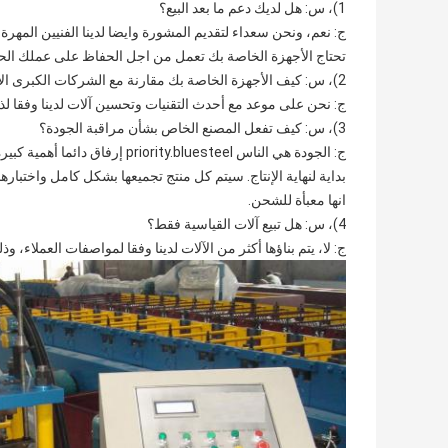
1)، س: هل لديك دعم ما بعد البيع؟
ج: نعم، ونحن سعداء لتقديم المشورة وايضا لدينا الفنيين المهرة 
تحتاج الأجهزة الخاصة بك تعمل من اجل الحفاظ على عملك الحا
2)، س: كيف الأجهزة الخاصة بك مقارنة مع الشركات الكبرى الأخرى في هذا السوق؟
ج: نحن على موعد مع أحدث التقنيات وتحسين آلات لدينا وفقا لذ
3)، س: كيف تفعل المصنع الخاص بشأن مراقبة الجودة؟
ج: الجودة هي الناس priority.bluesteel إرفاق دائما أهمية كبيرة لمراقبة الجودة من جدا
بداية لنهاية الإنتاج. سيتم كل منتج تجميعها بشكل كامل واختبارها
انها معبأة للشحن.
4)، س: هل تبيع آلات القياسية فقط؟
ج: لا، يتم بناؤها أكثر من الآلات لدينا وفقا لمواصفات العملاء، 