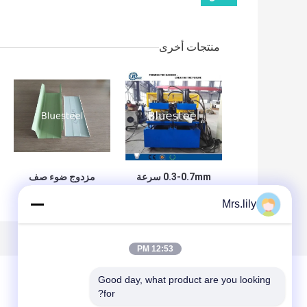
منتجات أخرى
0.3-0.7mm سرعة
مزدوج ضوء صف
عالية المعدنية استود
الصلب غير النظامية
Mrs.lily
رول السابق
مسمار لفة تشكيل
الهيدروليكية
آلة عالية السرعة
12:53 PM
Good day, what product are you looking 
for?