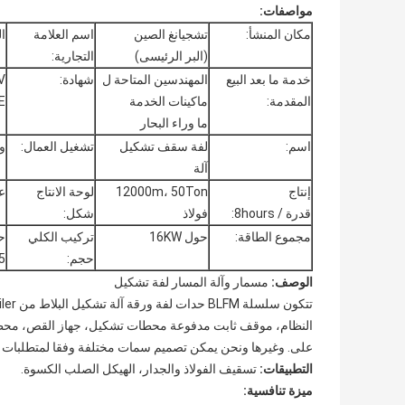
مواصفات:
مكان المنشأ:
تشجيانغ الصين
اسم العلامة
ال
(البر الرئيسى)
التجارية:
خدمة ما بعد البيع
المهندسين المتاحة ل
شهادة:
BV 
المقدمة:
ماكينات الخدمة
CE ا
ما وراء البحار
اسم:
لفة سقف تشكيل
تشغيل العمال:
و
آلة
إنتاج
12000m، 50Ton
لوحة الانتاج
ع
قدرة / 8hours:
فولاذ
شكل:
مجموع الطاقة:
حول 16KW
تركيب الكلي
ح
حجم:
X 1.8
الوصف:
مسمار وآلة المسار لفة تشكيل
تتكون سلسلة BLFM حدات لفة ورقة آلة تشكيل البلاط من uncoiler وقاعدته، وأدلة الإطعام، غطاء فيلم
النظام، موقف ثابت مدفوعة محطات تشكيل، جهاز القص، محطة هيدرو
على. وغيرها ونحن يمكن تصميم سمات مختلفة وفقا لمتطلبات ال
التطبيقات:
تسقيف الفولاذ والجدار، الهيكل الصلب الكسوة.
ميزة تنافسية: