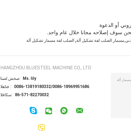
حن سوف إصلاحه مجانا خلال عام واحد.
,
ني,مسمار الصلب لفة تشكيل آلة
الصلب لفة مسمار تشكيل آلة
HANGZHOU BLUESTEEL MACHINE CO., LTD
Ms. lily
اتصل شخص:
0086-13819180332/0086-18969951686
الهاتف ::
86-571-82270032
الفاكس: