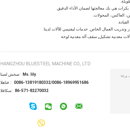
بكرات هي نك معالجتها لضمان الأداء الدقيق.
 العاكس، المحولات.
لقيادة.
ز وتدريب العمال الخاص.
خدمات ليفتيمي للآلات لدينا.
,
,آلات معدنية تشكيل
سقف آلة معدنية لوحة
HANGZHOU BLUESTEEL MACHINE CO., LTD
Ms. lily
اتصل شخص:
0086-13819180332/0086-18969951686
الهاتف ::
86-571-82270032
الفاكس: