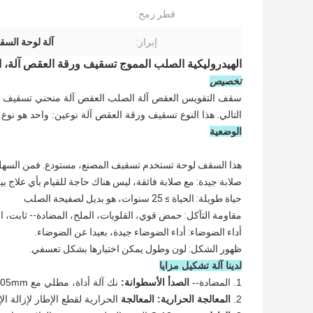
قطر رمح:
إبراز:
آلة لوحة السق
الهيدروليكية الصلب المموج تسقيف ورقة العقص آلة، 
تخصيص
سقف التقويس العقص آلة الصلب العقص آلة منحني تسقيف ورقة
التالي.
هذا النوع تسقيف ورقة العقص آلة نوعين: واحد هو نوع ا
الوضعية
هذا السقف لوحة تستخدم تسقيف المصنع، مستودع. فمن السهل ل
صلابة جيدة: مع صلابة فائقة، ليس هناك حاجة للقيام بأي علاج 
حياة طويلة: الحياة ≥ 25 سنوات، هو بديل لصفيحة الصلب
مقاومة التآكل: حمض قوي، القلويات، الملح، المضادة-- ثابت، الم
أداء الضوضاء: أداء الضوضاء جيدة، بعيدا عن الضوضاء.
ظهور الشكل: لون وطول يمكن اختيارها بشكل تعسفي.
لدينا آلة تشكيل مزايا
1. المضادة--
الصدأ الأسطوانة:
نك آلة أداة، مطلي مع 0.05mm الكروم الصلب. لحماية سطح شينيينغ وقوية
2.
المعالجة الحرارية: المعالجة
الحرارية لقطع الإطار لإزالة الإجه