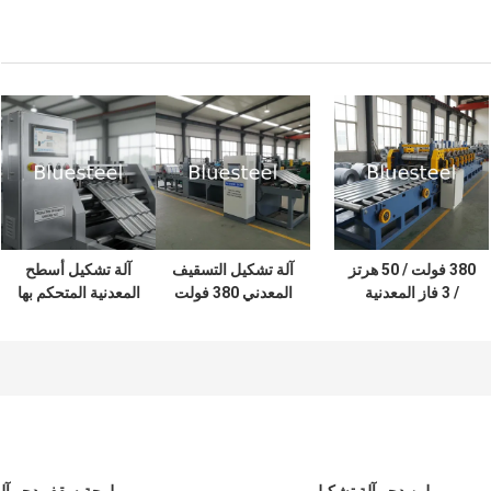
380 فولت / 50 هرتز
آلة تشكيل التسقيف
آلة تشكيل أسطح
/ 3 فاز المعدنية
المعدني 380 فولت
المعدنية المتحكم بها
سقف لعبة تشكيل آلة
50 هرتز 3 مراحل
PLC مع 45 # أدوات
مع 0.3-0.8mm
PLC بسمك 0.3-0.8
الفولاذ وسرعة
سمك و 18-20
مم وسرعة تشكيل
تشكيل 8-30m / min
محطات عجلة
8-30 م / دقيقة
لإنتاج البلاط الفولاذي
للسقف الصناعي
الفعال