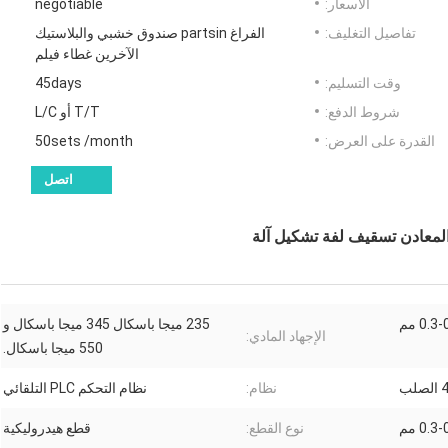
الأسعار:
negotiable
تفاصيل التغليف:
الفراغ partsin صندوق خشبي والبلاستيك
الآخرين غطاء فيلم
وقت التسليم:
45days
شروط الدفع:
T/T أو L/C
القدرة على العرض:
50sets /month
اتصل
المعادن تسقيف لفة تشكيل آلة
0.3 مم
235 ميجا باسكال 345 ميجا باسكال و
الإجهاد المادي:
550 ميجا باسكال.
نظام:
نظام التحكم PLC التلقائي
0.3 مم
نوع القطع:
قطع هيدروليكية