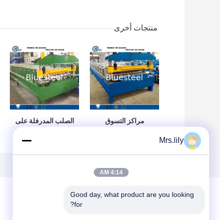
منتجات أخرى
مراكز التسوق
الصلب المدرفلة على
التلقائي المعدنية
البارد آلة تشكيل لفة
Mrs.lily
سقف آلة لوحة
تشكيل المعدات لا
السرعة 10 - 15M /
الضوضاء
دقيقة
4:14 AM
Good day, what product are you looking 
for?